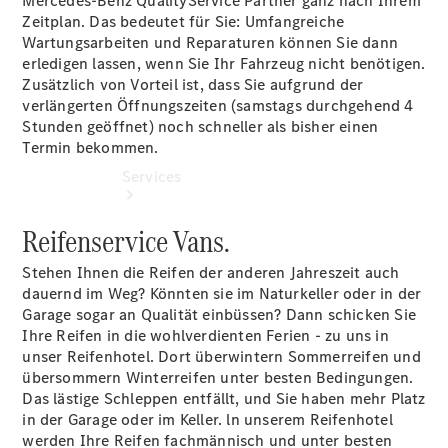
Mercedes-Benz QualityService Partner ganz nach Ihrem
Zeitplan. Das bedeutet für Sie: Umfangreiche
Wartungsarbeiten und Reparaturen können Sie dann
erledigen lassen, wenn Sie Ihr Fahrzeug nicht benötigen.
Zusätzlich von Vorteil ist, dass Sie aufgrund der
verlängerten Öffnungszeiten (samstags durchgehend 4
Stunden geöffnet) noch schneller als bisher einen
Termin bekommen.
Services
Reifenservice Vans.
Stehen Ihnen die Reifen der anderen Jahreszeit auch
dauernd im Weg? Könnten sie im Naturkeller oder in der
Garage sogar an Qualität einbüssen? Dann schicken Sie
Ihre Reifen in die wohlverdienten Ferien - zu uns in
Übersicht
unser Reifenhotel. Dort überwintern Sommerreifen und
Van-Service
übersommern Winterreifen unter besten Bedingungen.
Pannenhilfe
Das lästige Schleppen entfällt, und Sie haben mehr Platz
und
in der Garage oder im Keller. ln unserem Reifenhotel
Kundensupport
werden Ihre Reifen fachmännisch und unter besten
Mobilitätslösungen