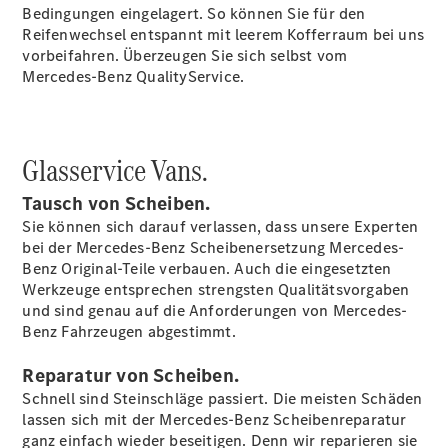
Bedingungen eingelagert. So können Sie für den
Intelligente
Reifenwechsel entspannt mit leerem Kofferraum bei uns
Fahrzeugsteuerung
vorbeifahren. Überzeugen Sie sich selbst vom
Garantie
Mercedes-Benz QualityService.
und
Original-
Teile
Mercedes-
Glasservice Vans.
Benz
QualityService
Tausch von Scheiben.
Digitale
Extras
Sie können sich darauf verlassen, dass unsere Experten
bei der Mercedes-Benz Scheibenersetzung Mercedes-
Benz Original-Teile verbauen. Auch die eingesetzten
Servicetermin
Werkzeuge entsprechen strengsten Qualitätsvorgaben
buchen
und sind genau auf die Anforderungen von Mercedes-
Benz Fahrzeugen abgestimmt.
Reparatur von Scheiben.
Schnell sind Steinschläge passiert. Die meisten Schäden
lassen sich mit der Mercedes-Benz Scheibenreparatur
ganz einfach wieder beseitigen. Denn wir reparieren sie