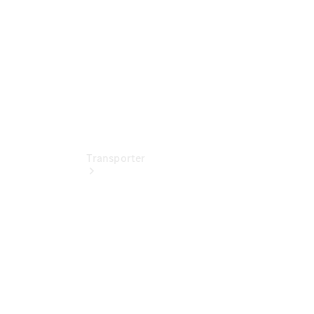
Standort
Transporter
Jetzt
entdecken
Ansprechpartner