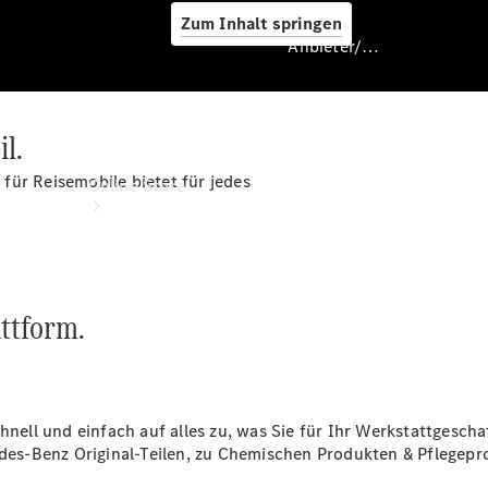
Zum Inhalt springen
Anbieter/Datenschutz
l.
Anbieter/Datenschutz
für Reisemobile bietet für jedes
Online Store
attform.
Occasionsfahrzeuge
Camping-
chnell und einfach auf alles zu, was Sie für Ihr Werkstattges
Zubehör
es-Benz Original-Teilen, zu Chemischen Produkten & Pflegepr
Digitale
Extras