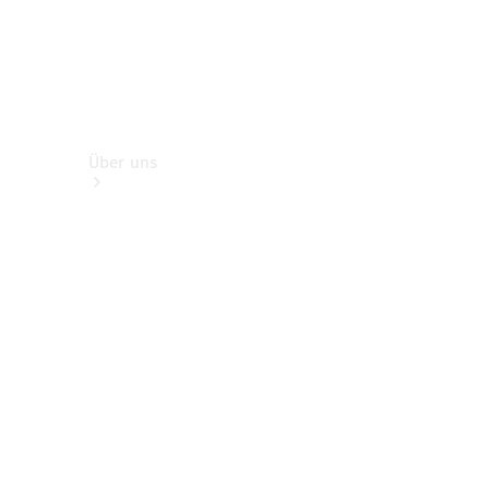
Über uns
Unternehmen
Ansprechpartner
Standort &
Öffnungszeiten
Kontaktformular
Servicetermin